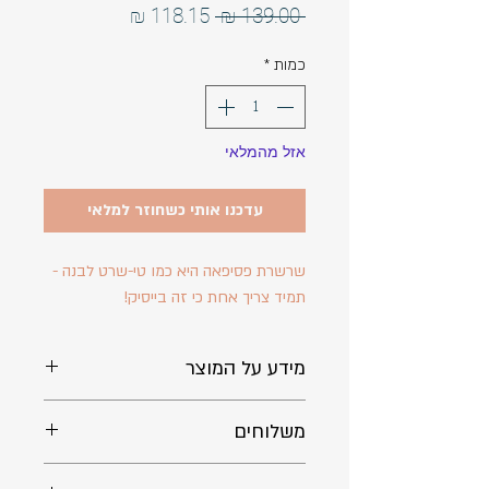
מחיר
מחיר
 ‏139.00 ‏₪ 
רגיל
מבצע
כמות
*
אזל מהמלאי
עדכנו אותי כשחוזר למלאי
שרשרת פסיפאה היא כמו טי-שרט לבנה -
תמיד צריך אחת כי זה בייסיק!
מידע על המוצר
אורך: 35 ס״מ + 8 ס״מ חוליות הארכה. ניתן
משלוחים
לבקש אורך אחר.
משלוח עם שליח:
חומרים: מתכת בציפוי זהב 18k.