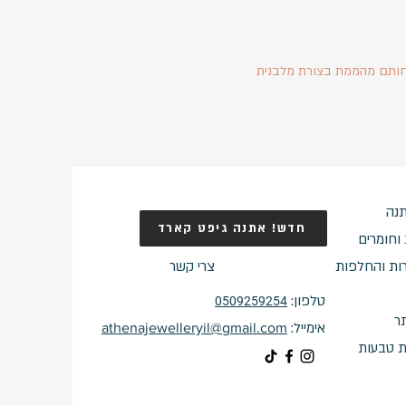
ותם מהממת בצורת מלבנית
נה
חדש! אתנה גיפט קארד
וחומרים
ות והחלפות
צרי קשר
טלפון:
0509259254
ר
אימייל:
athenajewelleryil@gmail.com
ת טבעות