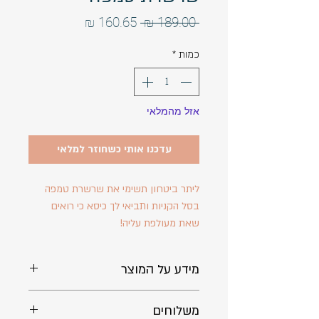
מחיר
מחיר
 ‏189.00 ‏₪ 
רגיל
מבצע
כמות
*
אזל מהמלאי
עדכנו אותי כשחוזר למלאי
ליתר ביטחון תשימי את שרשרת טמפה
בסל הקניות ותביאי לך כיסא כי רואים
שאת מעולפת עליה!
מידע על המוצר
אורך: 40 ס״מ. ניתן לבקש אורך אחר.
משלוחים